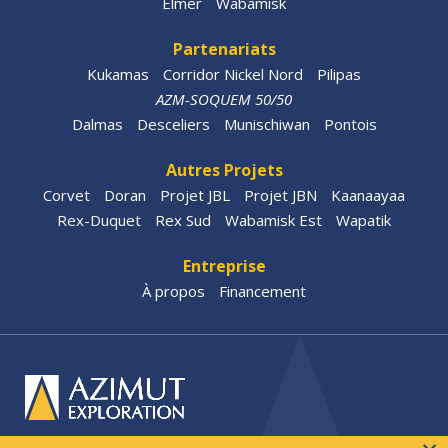
Elmer
Wabamisk
Partenariats
Kukamas
Corridor Nickel Nord
Pilipas
AZM-SOQUEM 50/50
Dalmas
Desceliers
Munischiwan
Pontois
Autres Projets
Corvet
Doran
Projet JBL
Projet JBN
Kaanaayaa
Rex-Duquet
Rex Sud
Wabamisk Est
Wapatik
Entreprise
À propos
Financement