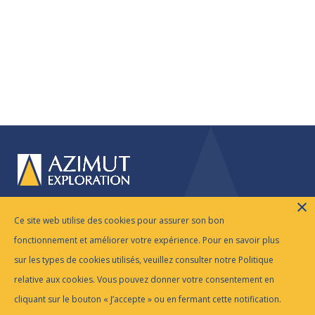
© 2026 Azimut Exploration Inc. |
Avis Légal
|
Ce site web utilise des cookies pour assurer son bon
Politique De Confidentialité
fonctionnement et améliorer votre expérience. Pour en savoir plus
Website by
Adnet
sur les types de cookies utilisés, veuillez consulter notre Politique
Accueil
À propos
Nouvelles
Projets
relative aux cookies. Vous pouvez donner votre consentement en
Technologie
Centre Investisseurs
ESG
Emplois
cliquant sur le bouton « J’accepte » ou en fermant cette notification.
Contact