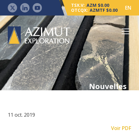
TSX.V:
AZM $0.00
EN
OTCQX:
AZMTF $0.00
Nouvelles
11 oct. 2019
Voir PDF