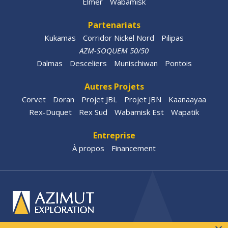
Elmer
Wabamisk
Partenariats
Kukamas
Corridor Nickel Nord
Pilipas
AZM-SOQUEM 50/50
Dalmas
Desceliers
Munischiwan
Pontois
Autres Projets
Corvet
Doran
Projet JBL
Projet JBN
Kaanaayaa
Rex-Duquet
Rex Sud
Wabamisk Est
Wapatik
Entreprise
À propos
Financement