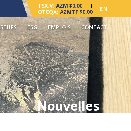
TSX.V:
AZM $0.00
EN
OTCQX:
AZMTF $0.00
SSEURS
ESG
EMPLOIS
CONTACT
Nouvelles