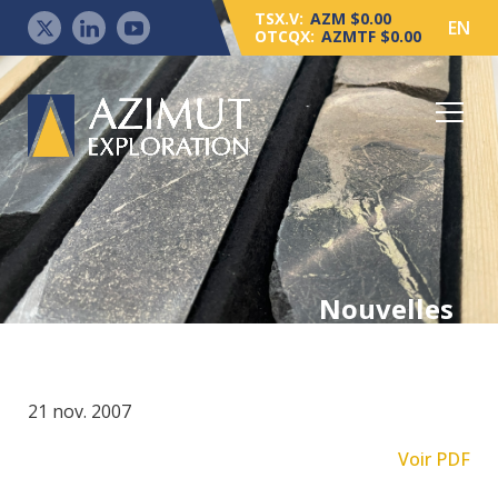
TSX.V:
AZM $0.00
EN
OTCQX:
AZMTF $0.00
Nouvelles
21 nov. 2007
Voir PDF