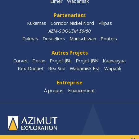
Elmer
Wabamisk
Partenariats
Kukamas
Corridor Nickel Nord
Pilipas
AZM-SOQUEM 50/50
Dalmas
Desceliers
Munischiwan
Pontois
Autres Projets
Corvet
Doran
Projet JBL
Projet JBN
Kaanaayaa
Rex-Duquet
Rex Sud
Wabamisk Est
Wapatik
Entreprise
À propos
Financement