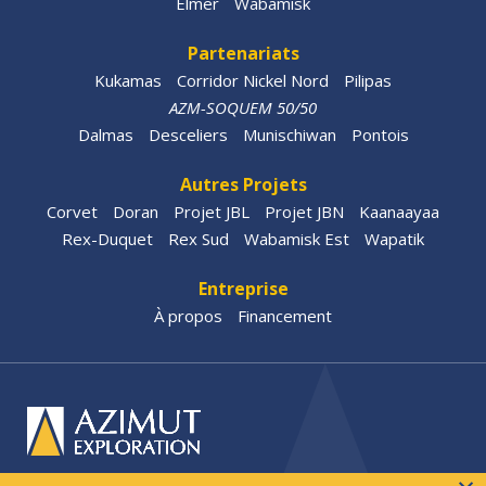
Elmer
Wabamisk
Partenariats
Kukamas
Corridor Nickel Nord
Pilipas
AZM-SOQUEM 50/50
Dalmas
Desceliers
Munischiwan
Pontois
Autres Projets
Corvet
Doran
Projet JBL
Projet JBN
Kaanaayaa
Rex-Duquet
Rex Sud
Wabamisk Est
Wapatik
Entreprise
À propos
Financement