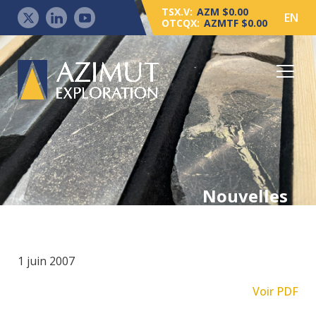
TSX.V:
AZM $0.00
EN
OTCQX:
AZMTF $0.00
Nouvelles
1 juin 2007
Voir PDF