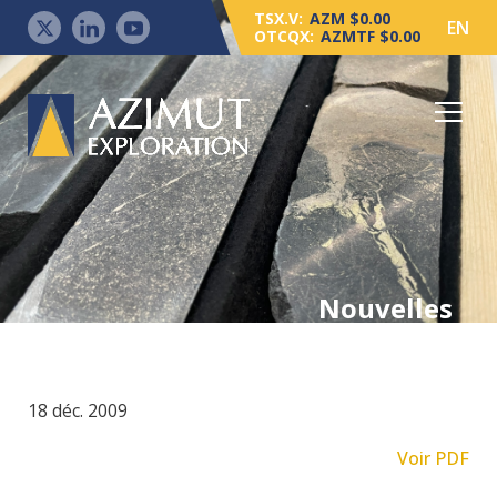
TSX.V:
AZM $0.00
EN
OTCQX:
AZMTF $0.00
Nouvelles
18 déc. 2009
Voir PDF