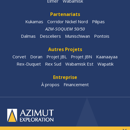
Elmer
Wabamisk
Partenariats
Kukamas
Corridor Nickel Nord
Pilipas
AZM-SOQUEM 50/50
Dalmas
Desceliers
Munischiwan
Pontois
Autres Projets
Corvet
Doran
Projet JBL
Projet JBN
Kaanaayaa
Rex-Duquet
Rex Sud
Wabamisk Est
Wapatik
Entreprise
À propos
Financement