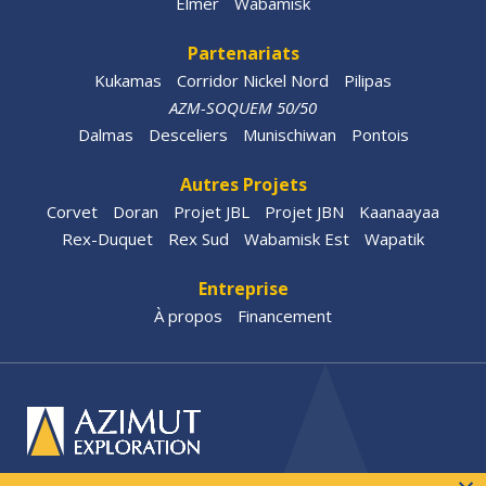
Elmer
Wabamisk
Partenariats
Kukamas
Corridor Nickel Nord
Pilipas
AZM-SOQUEM 50/50
Dalmas
Desceliers
Munischiwan
Pontois
Autres Projets
Corvet
Doran
Projet JBL
Projet JBN
Kaanaayaa
Rex-Duquet
Rex Sud
Wabamisk Est
Wapatik
Entreprise
À propos
Financement