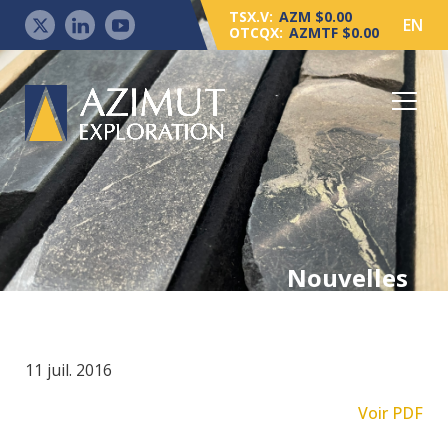
TSX.V:
AZM $0.00
EN
OTCQX:
AZMTF $0.00
Nouvelles
11 juil. 2016
Voir PDF