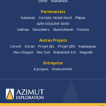
Elmer
Wabamisk
Partenariats
Kukamas
Corridor Nickel Nord
Pilipas
AZM-SOQUEM 50/50
Dalmas
Desceliers
Munischiwan
Pontois
Autres Projets
Corvet
Doran
Projet JBL
Projet JBN
Kaanaayaa
Rex-Duquet
Rex Sud
Wabamisk Est
Wapatik
Entreprise
À propos
Financement