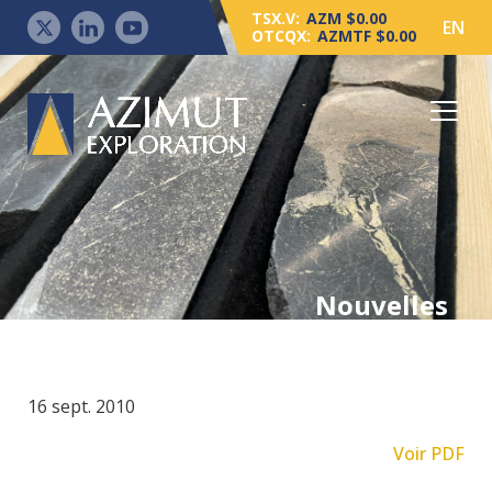
TSX.V:
AZM $0.00
EN
OTCQX:
AZMTF $0.00
Nouvelles
16 sept. 2010
Voir PDF