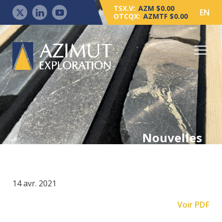
TSX.V:
AZM $0.00
EN
OTCQX:
AZMTF $0.00
Nouvelles
14 avr. 2021
Voir PDF