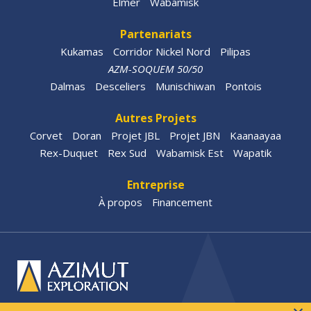
Elmer
Wabamisk
Partenariats
Kukamas
Corridor Nickel Nord
Pilipas
AZM-SOQUEM 50/50
Dalmas
Desceliers
Munischiwan
Pontois
Autres Projets
Corvet
Doran
Projet JBL
Projet JBN
Kaanaayaa
Rex-Duquet
Rex Sud
Wabamisk Est
Wapatik
Entreprise
À propos
Financement