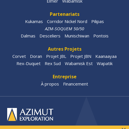
Elmer
Wabamisk
Partenariats
Kukamas
Corridor Nickel Nord
Pilipas
AZM-SOQUEM 50/50
Dalmas
Desceliers
Munischiwan
Pontois
Autres Projets
Corvet
Doran
Projet JBL
Projet JBN
Kaanaayaa
Rex-Duquet
Rex Sud
Wabamisk Est
Wapatik
Entreprise
À propos
Financement