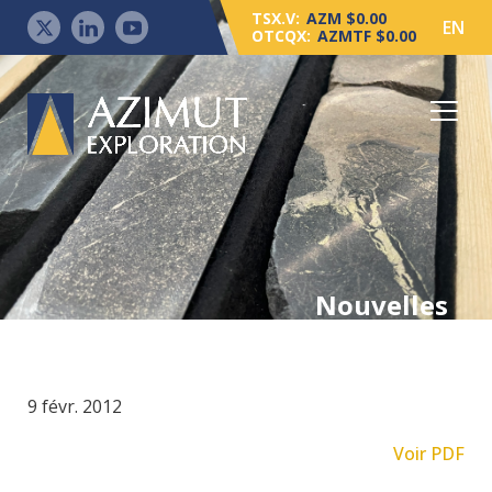
TSX.V:
AZM $0.00
EN
OTCQX:
AZMTF $0.00
Nouvelles
9 févr. 2012
Voir PDF