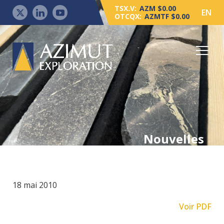
TSX.V:
AZM $0.00
EN
OTCQX:
AZMTF $0.00
Nouvelles
18 mai 2010
Voir PDF