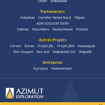
Elmer
Wabamisk
Partenariats
Kukamas
Corridor Nickel Nord
Pilipas
AZM-SOQUEM 50/50
Dalmas
Desceliers
Munischiwan
Pontois
Autres Projets
Corvet
Doran
Projet JBL
Projet JBN
Kaanaayaa
Rex-Duquet
Rex Sud
Wabamisk Est
Wapatik
Entreprise
À propos
Financement