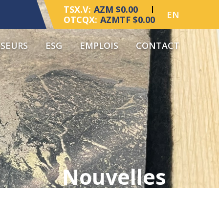
TSX.V:
AZM $0.00
EN
OTCQX:
AZMTF $0.00
SSEURS
ESG
EMPLOIS
CONTACT
Nouvelles