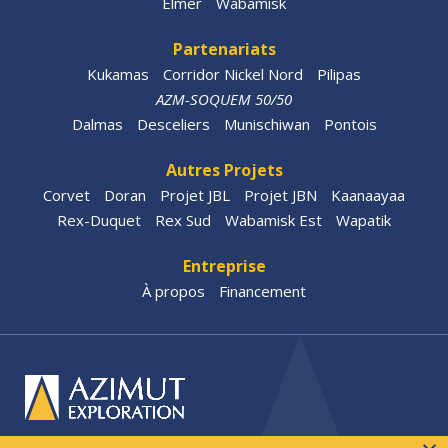
Elmer
Wabamisk
Partenariats
Kukamas
Corridor Nickel Nord
Pilipas
AZM-SOQUEM 50/50
Dalmas
Desceliers
Munischiwan
Pontois
Autres Projets
Corvet
Doran
Projet JBL
Projet JBN
Kaanaayaa
Rex-Duquet
Rex Sud
Wabamisk Est
Wapatik
Entreprise
À propos
Financement