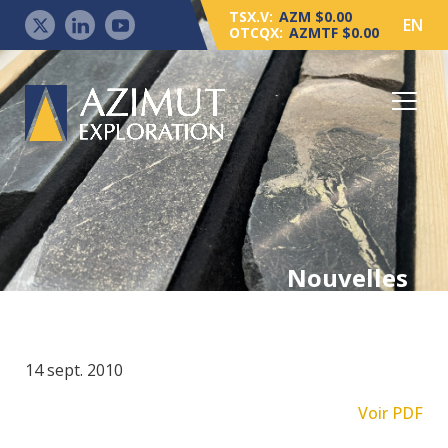
TSX.V:
AZM $0.00
EN
OTCQX:
AZMTF $0.00
Nouvelles
14 sept. 2010
Voir PDF