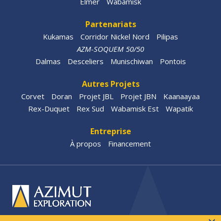
Elmer
Wabamisk
Partenariats
Kukamas
Corridor Nickel Nord
Pilipas
AZM-SOQUEM 50/50
Dalmas
Desceliers
Munischiwan
Pontois
Autres Projets
Corvet
Doran
Projet JBL
Projet JBN
Kaanaayaa
Rex-Duquet
Rex Sud
Wabamisk Est
Wapatik
Entreprise
À propos
Financement