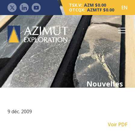
TSX.V:
AZM $0.00
EN
OTCQX:
AZMTF $0.00
Nouvelles
9 déc. 2009
Voir PDF