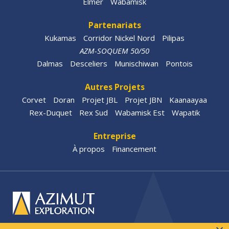
Elmer
Wabamisk
Partenariats
Kukamas
Corridor Nickel Nord
Pilipas
AZM-SOQUEM 50/50
Dalmas
Desceliers
Munischiwan
Pontois
Autres Projets
Corvet
Doran
Projet JBL
Projet JBN
Kaanaayaa
Rex-Duquet
Rex Sud
Wabamisk Est
Wapatik
Entreprise
À propos
Financement