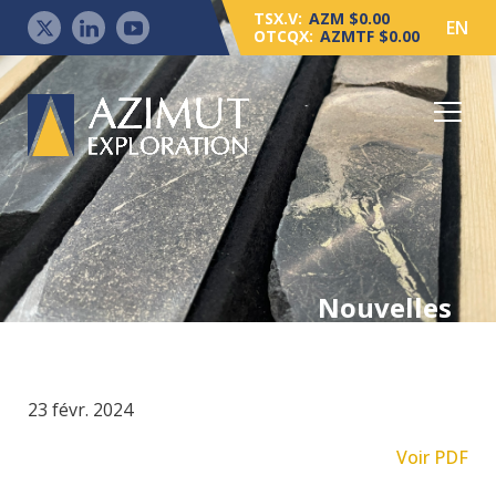
TSX.V:
AZM $0.00
EN
OTCQX:
AZMTF $0.00
Nouvelles
23 févr. 2024
Voir PDF