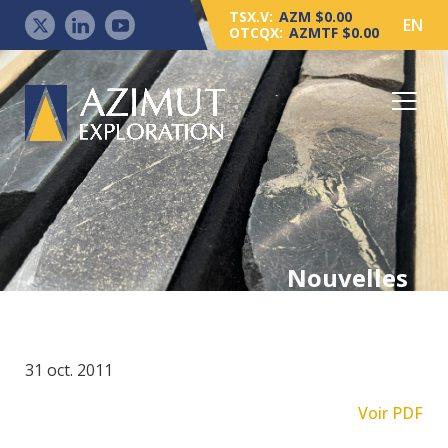
TSX.V:
AZM $0.00
EN
OTCQX:
AZMTF $0.00
Nouvelles
31 oct. 2011
Voir PDF