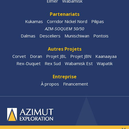
Elmer
Wabamisk
Partenariats
Kukamas
Corridor Nickel Nord
Pilipas
AZM-SOQUEM 50/50
Dalmas
Desceliers
Munischiwan
Pontois
Autres Projets
Corvet
Doran
Projet JBL
Projet JBN
Kaanaayaa
Rex-Duquet
Rex Sud
Wabamisk Est
Wapatik
Entreprise
À propos
Financement