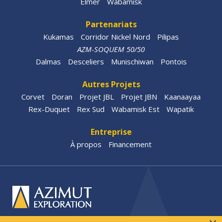
Elmer
Wabamisk
Partenariats
Kukamas
Corridor Nickel Nord
Pilipas
AZM-SOQUEM 50/50
Dalmas
Desceliers
Munischiwan
Pontois
Autres Projets
Corvet
Doran
Projet JBL
Projet JBN
Kaanaayaa
Rex-Duquet
Rex Sud
Wabamisk Est
Wapatik
Entreprise
À propos
Financement