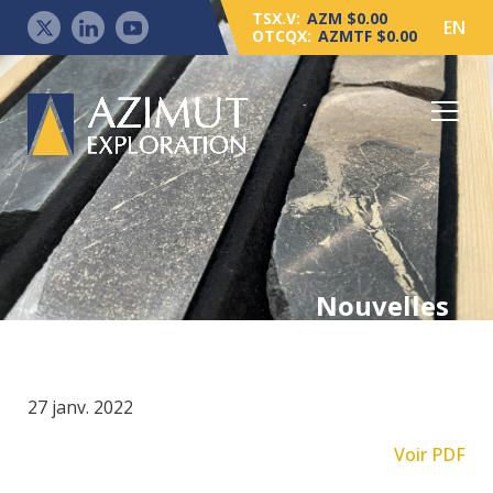
TSX.V:
AZM $0.00
EN
OTCQX:
AZMTF $0.00
Nouvelles
27 janv. 2022
Voir PDF