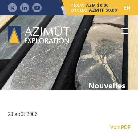
TSX.V:
AZM $0.00
EN
OTCQX:
AZMTF $0.00
Nouvelles
23 août 2006
Voir PDF