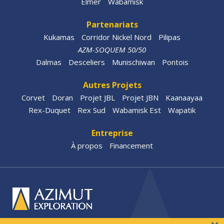
Elmer
Wabamisk
Partenariats
Kukamas
Corridor Nickel Nord
Pilipas
AZM-SOQUEM 50/50
Dalmas
Desceliers
Munischiwan
Pontois
Autres Projets
Corvet
Doran
Projet JBL
Projet JBN
Kaanaayaa
Rex-Duquet
Rex Sud
Wabamisk Est
Wapatik
Entreprise
À propos
Financement