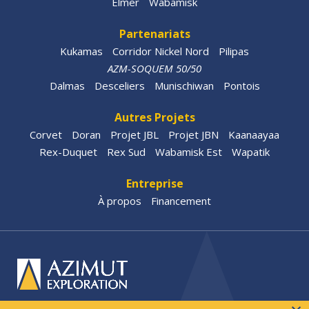
Elmer
Wabamisk
Partenariats
Kukamas
Corridor Nickel Nord
Pilipas
AZM-SOQUEM 50/50
Dalmas
Desceliers
Munischiwan
Pontois
Autres Projets
Corvet
Doran
Projet JBL
Projet JBN
Kaanaayaa
Rex-Duquet
Rex Sud
Wabamisk Est
Wapatik
Entreprise
À propos
Financement