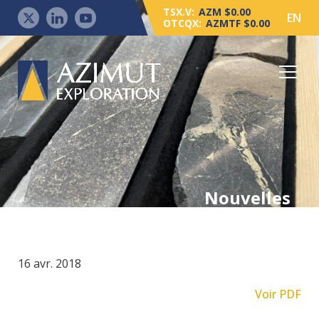
TSX.V:
AZM $0.00
EN
OTCQX:
AZMTF $0.00
Nouvelles
16 avr. 2018
Voir PDF