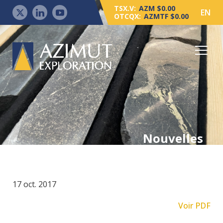
TSX.V:
AZM $0.00
EN
OTCQX:
AZMTF $0.00
Nouvelles
17 oct. 2017
Voir PDF