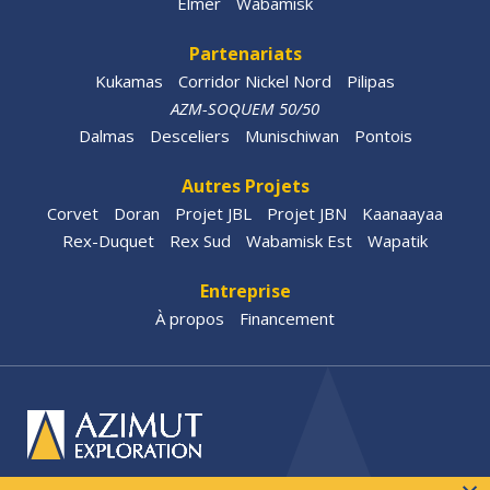
Elmer
Wabamisk
Partenariats
Kukamas
Corridor Nickel Nord
Pilipas
AZM-SOQUEM 50/50
Dalmas
Desceliers
Munischiwan
Pontois
Autres Projets
Corvet
Doran
Projet JBL
Projet JBN
Kaanaayaa
Rex-Duquet
Rex Sud
Wabamisk Est
Wapatik
Entreprise
À propos
Financement