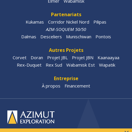
Elmer
Wabamisk
Partenariats
Kukamas
Corridor Nickel Nord
Pilipas
AZM-SOQUEM 50/50
Dalmas
Desceliers
Munischiwan
Pontois
Autres Projets
Corvet
Doran
Projet JBL
Projet JBN
Kaanaayaa
Rex-Duquet
Rex Sud
Wabamisk Est
Wapatik
Entreprise
À propos
Financement