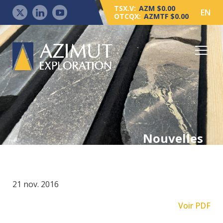
TSX.V:
AZM $0.00
EN
OTCQX:
AZMTF $0.00
Nouvelles
21 nov. 2016
Voir PDF