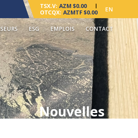
TSX.V:
AZM $0.00
EN
OTCQX:
AZMTF $0.00
SSEURS
ESG
EMPLOIS
CONTACT
Nouvelles