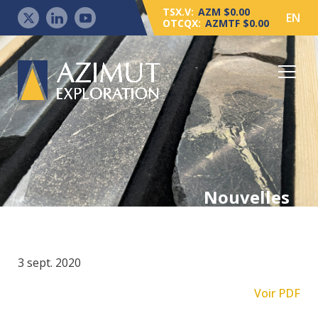
TSX.V:
AZM $0.00
EN
OTCQX:
AZMTF $0.00
Nouvelles
3 sept. 2020
Voir PDF