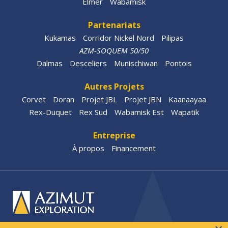
Elmer
Wabamisk
Partenariats
Kukamas
Corridor Nickel Nord
Pilipas
AZM-SOQUEM 50/50
Dalmas
Desceliers
Munischiwan
Pontois
Autres Projets
Corvet
Doran
Projet JBL
Projet JBN
Kaanaayaa
Rex-Duquet
Rex Sud
Wabamisk Est
Wapatik
Entreprise
À propos
Financement