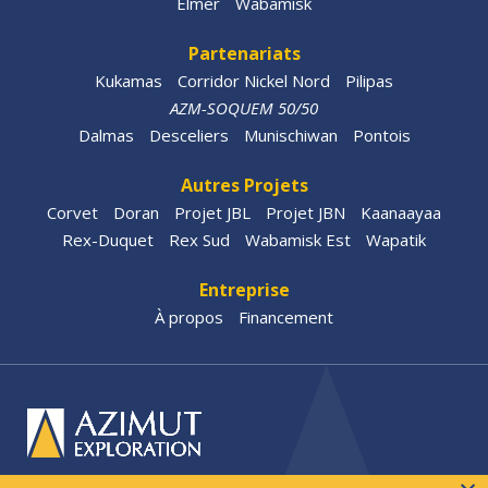
Elmer
Wabamisk
Partenariats
Kukamas
Corridor Nickel Nord
Pilipas
AZM-SOQUEM 50/50
Dalmas
Desceliers
Munischiwan
Pontois
Autres Projets
Corvet
Doran
Projet JBL
Projet JBN
Kaanaayaa
Rex-Duquet
Rex Sud
Wabamisk Est
Wapatik
Entreprise
À propos
Financement