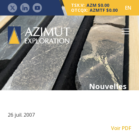
TSX.V:
AZM $0.00
EN
OTCQX:
AZMTF $0.00
Nouvelles
26 juil. 2007
Voir PDF