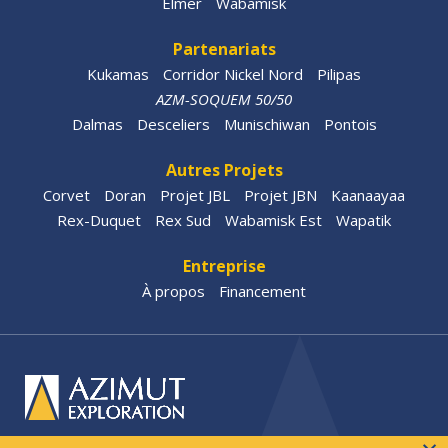
Elmer
Wabamisk
Partenariats
Kukamas
Corridor Nickel Nord
Pilipas
AZM-SOQUEM 50/50
Dalmas
Desceliers
Munischiwan
Pontois
Autres Projets
Corvet
Doran
Projet JBL
Projet JBN
Kaanaayaa
Rex-Duquet
Rex Sud
Wabamisk Est
Wapatik
Entreprise
À propos
Financement