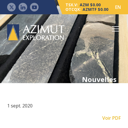
TSX.V:
AZM $0.00
EN
OTCQX:
AZMTF $0.00
Nouvelles
1 sept. 2020
Voir PDF