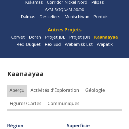
Kukamas
Corridor Nickel Nord
Pilipas
AZM-SOQUEM 50/50
Dalmas
Desceliers
Munischiwan
Pontois
Autres Projets
Corvet
Doran
Projet JBL
Projet JBN
Kaanaayaa
Rex-Duquet
Rex Sud
Wabamisk Est
Wapatik
Kaanaayaa
Aperçu
Activités d’Exploration
Géologie
Figures/Cartes
Communiqués
Région
Superficie