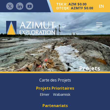
TSX.V:
AZM $0.00
EN
OTCQX:
AZMTF $0.00
Projets
Carte des Projets
Projets Prioritaires
Elmer
Wabamisk
Partenariats